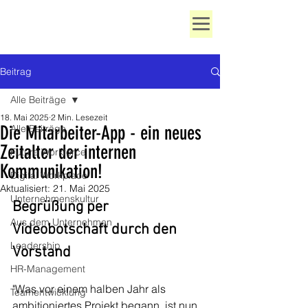
Beitrag
Alle Beiträge
18. Mai 2025
2 Min. Lesezeit
Die Mitarbeiter-App - ein neues
Alle Beiträge
Zeitalter der internen
Future Workforce
Kommunikation!
Digital Workplace
Aktualisiert:
21. Mai 2025
Unternehmenskultur
Begrüßung per 
Aus dem Unternehmen
Videobotschaft durch den 
Leadership
Vorstand
HR-Management
"Was vor einem halben Jahr als 
Teamentwicklung
ambitioniertes Projekt begann, ist nun 