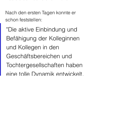
Nach den ersten Tagen konnte er 
schon feststellen:
"Die aktive Einbindung und 
Befähigung der Kolleginnen 
und Kollegen in den 
Geschäftsbereichen und 
Tochtergesellschaften haben 
eine tolle Dynamik entwickelt, 
die unserer 
Unternehmenskultur einen 
Push in die richtige Richtung 
gibt. Das ist ein gelungenes 
Beispiel, wie Empowerment zu 
gelebter Selbstwirksamkeit 