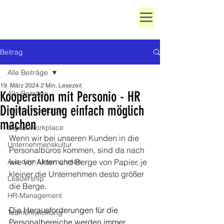
Beitrag
Alle Beiträge
19. März 2024
2 Min. Lesezeit
Kooperation mit Personio - HR
Alle Beiträge
Digitalisierung einfach möglich
Future Workforce
machen
Digital Workplace
Wenn wir bei unseren Kunden in die 
Unternehmenskultur
Personalbüros kommen, sind da nach 
Aus dem Unternehmen
wie vor Akten und Berge von Papier, je 
kleiner die Unternehmen desto größer 
Leadership
die Berge.
HR-Management
Die Herausforderungen für die 
Teamentwicklung
Personalbereiche werden immer 