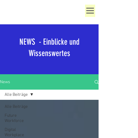
NEWS - Einblicke und
Wissenswertes
News
Alle Beiträge
Alle Beiträge
Future
Workforce
Digital
Workplace