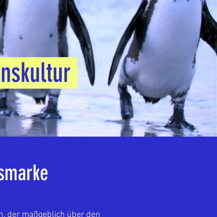
enskultur
nsmarke
n, der maßgeblich über den