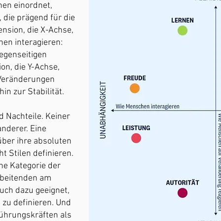
nen einordnet,
 die prägend für die
ension, die X-Achse,
hen interagieren:
gegenseitigen
ion, die Y-Achse,
f Veränderungen
hin zur Stabilität.
d Nachteile. Keiner
anderer. Eine
über ihre absoluten
t Stilen definieren.
che Kategorie der
rbeitenden am
auch dazu geeignet,
 zu definieren. Und
Führungskräften als