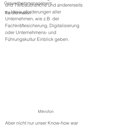
Gesundheitsmanagement
und Tiefbaubranche und andererseits 
zu Herausforderungen aller 
Transformation
Unternehmen, wie z.B. der 
Fachkräftesicherung, Digitalisierung 
oder Unternehmens- und 
Führungskultur Einblick geben. 
Mikrofon
Aber nicht nur unser Know-how war 