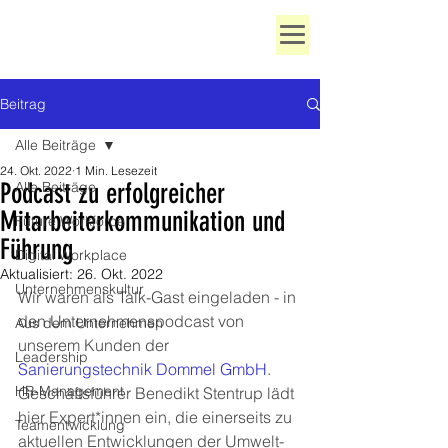
Beitrag
Alle Beiträge
24. Okt. 2022
1 Min. Lesezeit
Podcast zu erfolgreicher
Alle Beiträge
Mitarbeiterkommunikation und
Future Workforce
Führung
Digital Workplace
Aktualisiert:
26. Okt. 2022
Unternehmenskultur
Wir waren als Talk-Gast eingeladen - in 
den Unternehmenspodcast von 
Aus dem Unternehmen
unserem Kunden der 
Leadership
Sanierungstechnik Dommel GmbH
. 
HR-Management
Geschäftsführer Benedikt Stentrup lädt 
hier Expert*innen ein, die einerseits zu 
Teamentwicklung
aktuellen Entwicklungen der Umwelt- 